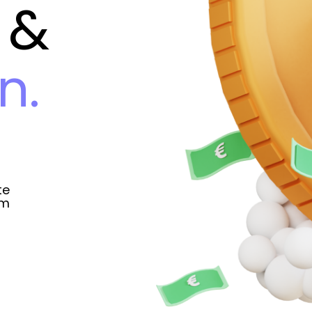
 &
n.
te
um