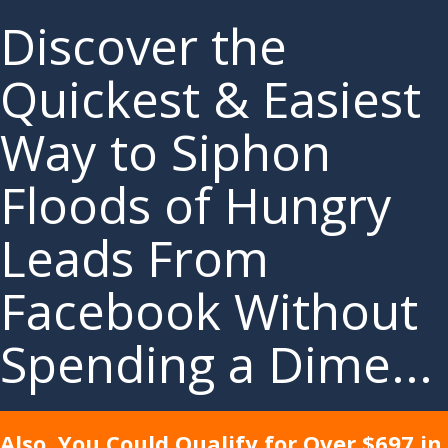
Discover the
Quickest & Easiest
Way to Siphon
Floods of Hungry
Leads From
Facebook Without
Spending a Dime...
Also, You Could Qualify for Over $697 in