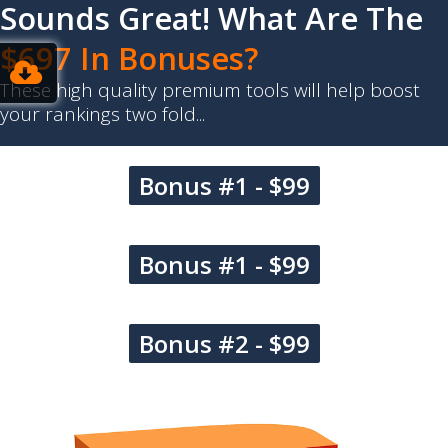
Sounds Great! What Are The
$697 In Bonuses?
These high quality premium tools will help boost
your rankings two fold...
Bonus #1 - $99
Bonus #1 - $99
Bonus #2 - $99