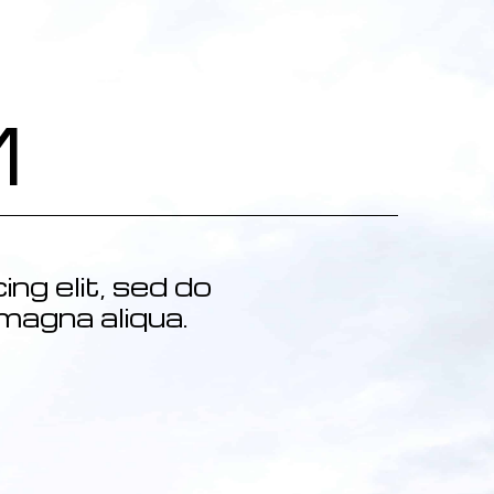
M
ng elit, sed do
magna aliqua.